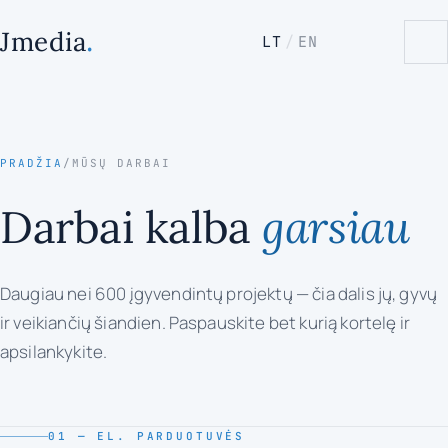
.
Jmedia
LT
/
EN
PRADŽIA
/
MŪSŲ DARBAI
Darbai kalba
garsiau
Daugiau nei 600 įgyvendintų projektų — čia dalis jų, gyvų
ir veikiančių šiandien. Paspauskite bet kurią kortelę ir
apsilankykite.
01 — EL. PARDUOTUVĖS