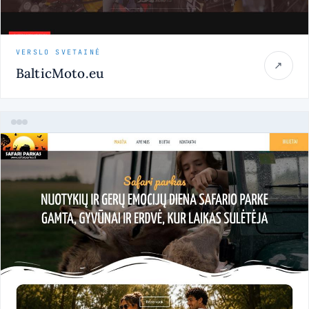
VERSLO SVETAINĖ
↗
BalticMoto.eu