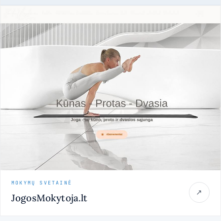
MOKYMŲ SVETAINĖ
↗
JogosMokytoja.lt