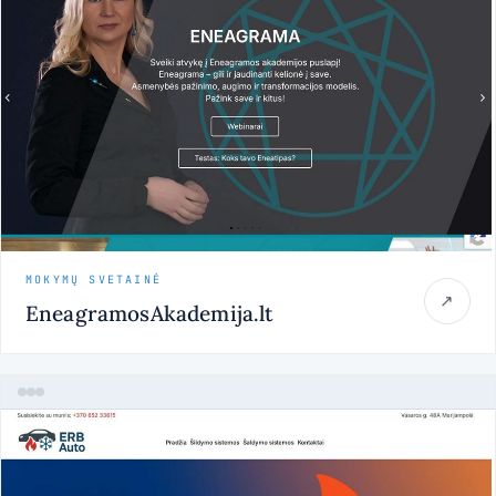
MOKYMŲ SVETAINĖ
↗
EneagramosAkademija.lt