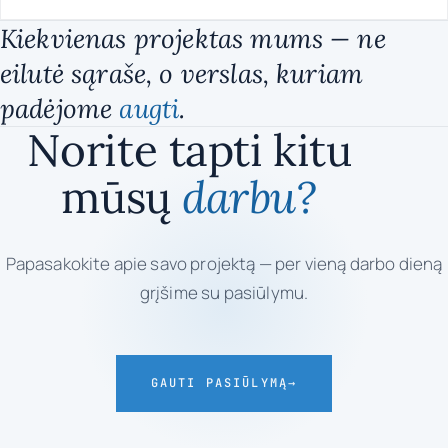
Kiekvienas projektas mums — ne
eilutė sąraše, o verslas, kuriam
padėjome
augti
.
Norite tapti kitu
mūsų
darbu?
Papasakokite apie savo projektą — per vieną darbo dieną
grįšime su pasiūlymu.
GAUTI PASIŪLYMĄ
→