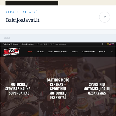
VERSLO SVETAINĖ
↗
BaltijosJavai.lt