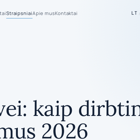
tai
Straipsniai
Apie mus
Kontaktai
LT
i: kaip dirbtin
imus 2026