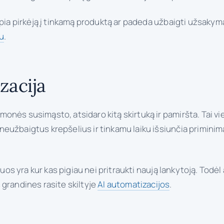
pia pirkėją į tinkamą produktą ar padeda užbaigti užsakymą. 
u
.
zacija
onės susimąsto, atsidaro kitą skirtuką ir pamiršta. Tai v
neužbaigtus krepšelius ir tinkamu laiku išsiunčia primini
juos yra kur kas pigiau nei pritraukti naują lankytoją. Todė
 grandines rasite skiltyje
AI automatizacijos
.