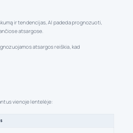
iškumą ir tendencijas, AI padeda prognozuoti,
udančiose atsargose.
rognozuojamos atsargos reiškia, kad
antus vienoje lentelėje:
MS