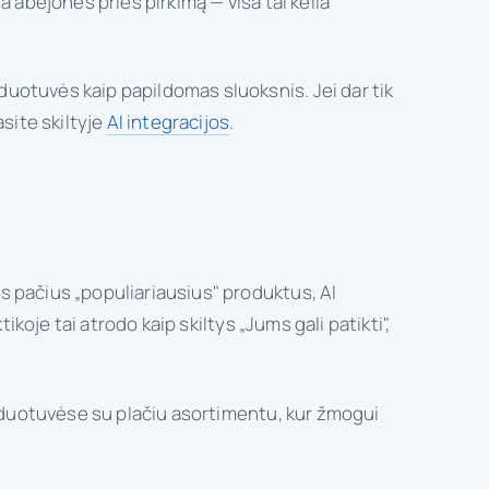
na abejones prieš pirkimą — visa tai kelia
rduotuvės kaip papildomas sluoksnis. Jei dar tik
site skiltyje
AI integracijos
.
s pačius „populiariausius" produktus, AI
tikoje tai atrodo kaip skiltys „Jums gali patikti",
parduotuvėse su plačiu asortimentu, kur žmogui