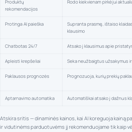
Produktų
Rodo kiekvienam pirkėjui aktualia
rekomendacijos
Protinga AI paieška
Supranta prasmę, ištaiso klaida
klausimo
Chatbotas 24/7
Atsako į klausimus apie pristaty
Apleisti krepšeliai
Seka neužbaigtus užsakymus ir t
Paklausos prognozės
Prognozuoja, kurių prekių pakla
Aptarnavimo automatika
Automatiškai atsako į dažnus kl
Atskira sritis — dinaminės kainos, kai AI koreguoja kainą p
ir vidutinėms parduotuvėms jį rekomenduojame tik kaip vėl