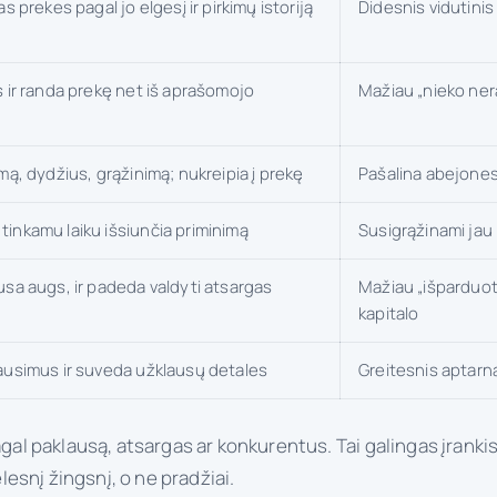
s prekes pagal jo elgesį ir pirkimų istoriją
Didesnis vidutini
s ir randa prekę net iš aprašomojo
Mažiau „nieko ner
mą, dydžius, grąžinimą; nukreipia į prekę
Pašalina abejones 
inkamu laiku išsiunčia priminimą
Susigrąžinami jau
usa augs, ir padeda valdyti atsargas
Mažiau „išparduo
kapitalo
ausimus ir suveda užklausų detales
Greitesnis aptarn
agal paklausą, atsargas ar konkurentus. Tai galingas įranki
esnį žingsnį, o ne pradžiai.