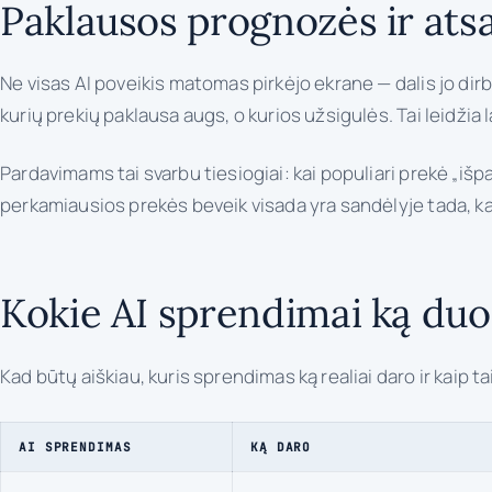
Paklausos prognozės ir ats
Ne visas AI poveikis matomas pirkėjo ekrane — dalis jo di
kurių prekių paklausa augs, o kurios užsigulės. Tai leidžia
Pardavimams tai svarbu tiesiogiai: kai populiari prekė „i
perkamiausios prekės beveik visada yra sandėlyje tada, ka
Kokie AI sprendimai ką duo
Kad būtų aiškiau, kuris sprendimas ką realiai daro ir kaip 
AI SPRENDIMAS
KĄ DARO