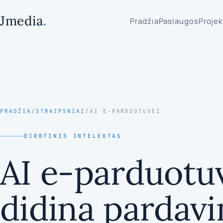
.
Jmedia
Pradžia
Paslaugos
Projek
PRADŽIA
/
STRAIPSNIAI
/
AI E-PARDUOTUVEI
DIRBTINIS INTELEKTAS
AI e-parduotuve
didina pardav