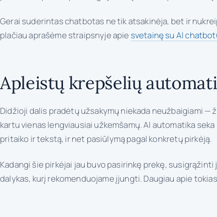
Gerai suderintas chatbotas ne tik atsakinėja, bet ir nukrei
plačiau aprašėme straipsnyje apie
svetainę su AI chatbot
Apleistų krepšelių automati
Didžioji dalis pradėtų užsakymų niekada neužbaigiami — žm
kartu vienas lengviausiai užkemšamų. AI automatika seka 
pritaiko ir tekstą, ir net pasiūlymą pagal konkretų pirkėją.
Kadangi šie pirkėjai jau buvo pasirinkę prekę, susigrąžinti 
dalykas, kurį rekomenduojame įjungti. Daugiau apie tokias