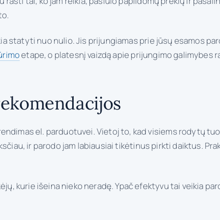
u rasti tai, ko jam reikia, pasiūlo papildomų prekių ir pašali
to.
ikia statyti nuo nulio. Jis prijungiamas prie jūsų esamos pa
ūrimo
etape, o platesnį vaizdą apie prijungimo galimybes ra
rekomendacijos
endimas el. parduotuvei. Vietoj to, kad visiems rodytų tuo
nksčiau, ir parodo jam labiausiai tikėtinus pirkti daiktus. Prak
kėjų, kurie išeina nieko neradę. Ypač efektyvu tai veikia 