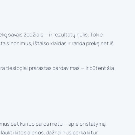
ekę savais žodžiais — ir rezultatų nulis. Tokie
ta sinonimus, ištaiso klaidas ir randa prekę net iš
 yra tiesiogiai prarastas pardavimas — ir būtent šią
usimus bet kuriuo paros metu — apie pristatymą,
aukti kitos dienos, dažnai nusiperka kitur.