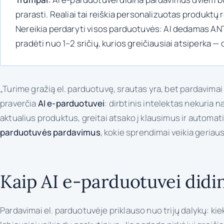
prarasti. Realiai tai reiškia personalizuotas produkt
Nereikia perdaryti visos parduotuvės: AI dedamas AN
pradėti nuo 1–2 sričių, kurios greičiausiai atsiperka —
„Turime gražią el. parduotuvę, srautas yra, bet pardavimai 
praverčia
AI e-parduotuvei
: dirbtinis intelektas nekuria
aktualius produktus, greitai atsako į klausimus ir automa
parduotuvės pardavimus
, kokie sprendimai veikia geriausi
Kaip AI e-parduotuvei did
Pardavimai el. parduotuvėje priklauso nuo trijų dalykų: kie