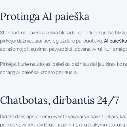
Protinga AI paieška
Standartinė paieška veikia tik tada, kai pirkėjas įrašo tiksl
pirkėjai dažniausiai tiesiog uždaro parduotuvę.
AI paiešk
aprašomojo klausimo, pavyzdžiui „dovana vyrui, kuris mėgs
Pirkėjai, kurie naudojasi paieška, dažniausiai jau žino, ko n
spragą AI paieška uždaro geriausiai.
Chatbotas, dirbantis 24/7
Didelė dalis apsipirkimų vyksta vakarais ir savaitgaliais, 
prekės savybes, dydžius, grąžinimą ar užsakymo statusą. Ka