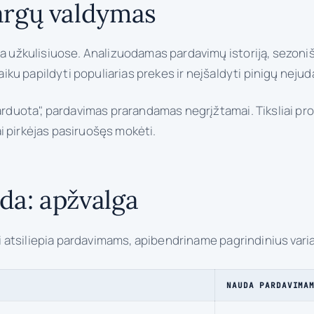
argų valdymas
rba užkulisiuose. Analizuodamas pardavimų istoriją, sezon
 laiku papildyti populiarias prekes ir neįšaldyti pinigų nej
šparduota", pardavimas prarandamas negrįžtamai. Tiksliai p
i pirkėjas pasiruošęs mokėti.
da: apžvalga
tai atsiliepia pardavimams, apibendriname pagrindinius vari
NAUDA PARDAVIMA