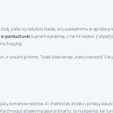
ų žodį. Įrašė su rašybos klaida, kitu pavadinimu ar aprašė pr
a e-parduotuvei
supranta prasmę, o ne tik raides: ji atpažįs
ta žvejybą".
ori, ir yra arti pirkimo. Todėl kiekvienas „nieko nerasta" čia
kai jūsų komanda nedirba. AI chatbotas atsako į pirkėjų kla
i žmogus atsakymą gauna iš karto, jis nusiperka; kai turi l