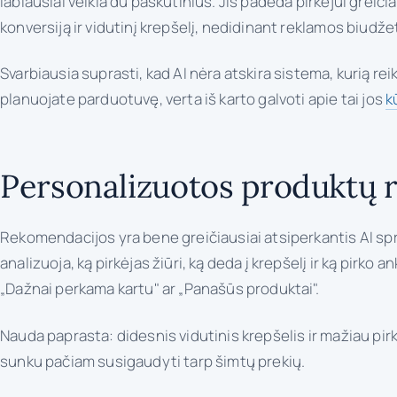
labiausiai veikia du paskutinius. Jis padeda pirkėjui greičia
konversiją ir vidutinį krepšelį, nedidinant reklamos biudže
Svarbiausia suprasti, kad AI nėra atskira sistema, kurią re
planuojate parduotuvę, verta iš karto galvoti apie tai jos
k
Personalizuotos produktų 
Rekomendacijos yra bene greičiausiai atsiperkantis AI spr
analizuoja, ką pirkėjas žiūri, ką deda į krepšelį ir ką pirko a
„Dažnai perkama kartu" ar „Panašūs produktai".
Nauda paprasta: didesnis vidutinis krepšelis ir mažiau pir
sunku pačiam susigaudyti tarp šimtų prekių.