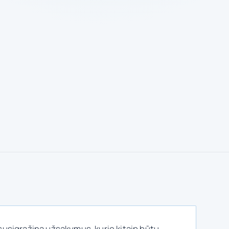
susigrąžina užsakymus, kurie kitaip būtų