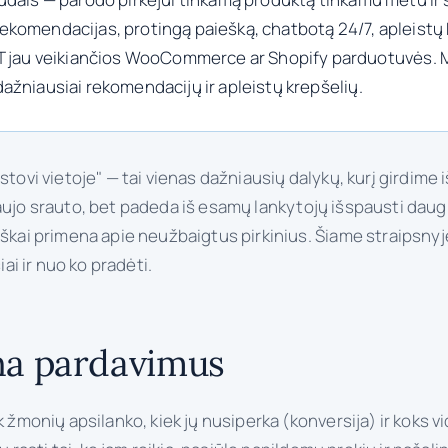
ų rekomendacijas, protingą paiešką, chatbotą 24/7, apleist
T jau veikiančios WooCommerce ar Shopify parduotuvės. Ma
 dažniausiai rekomendacijų ir apleistų krepšelių.
stovi vietoje" — tai vienas dažniausių dalykų, kurį girdime
 naujo srauto, bet padeda iš esamų lankytojų išspausti dau
tiškai primena apie neužbaigtus pirkinius. Šiame straipsny
ai ir nuo ko pradėti.
ina pardavimus
k žmonių apsilanko, kiek jų nusiperka (konversija) ir koks 