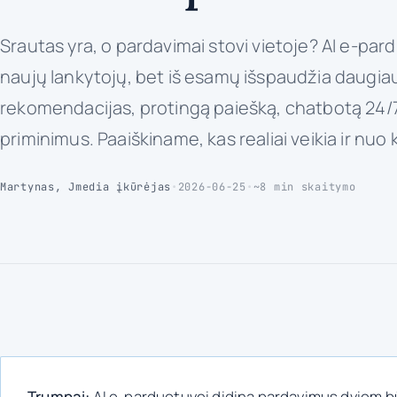
Srautas yra, o pardavimai stovi vietoje? AI e-par
naujų lankytojų, bet iš esamų išspaudžia daugi
rekomendacijas, protingą paiešką, chatbotą 24/7 
priminimus. Paaiškiname, kas realiai veikia ir nuo 
Martynas, Jmedia įkūrėjas
•
2026-06-25
•
~8 min skaitymo
Trumpai:
AI e-parduotuvei didina pardavimus dviem bū