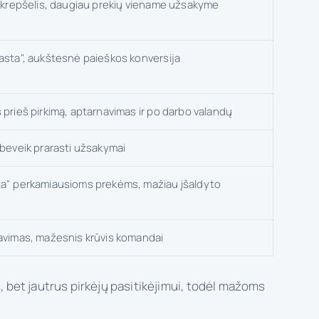
s krepšelis, daugiau prekių viename užsakyme
asta", aukštesnė paieškos konversija
prieš pirkimą, aptarnavimas ir po darbo valandų
 beveik prarasti užsakymai
ta" perkamiausioms prekėms, mažiau įšaldyto
avimas, mažesnis krūvis komandai
s, bet jautrus pirkėjų pasitikėjimui, todėl mažoms