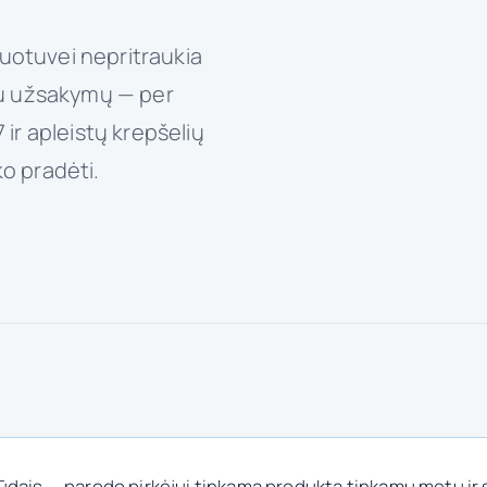
duotuvei nepritraukia
au užsakymų — per
ir apleistų krepšelių
ko pradėti.
dais — parodo pirkėjui tinkamą produktą tinkamu metu ir 