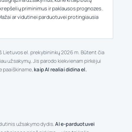
ų krepšelių priminimus ir paklausos prognozes.
žai ar vidutinei parduotuvei protingiausia
 iš Lietuvos el. prekybininkų 2026 m. Būtent čia
giau užsakymų. Jis parodo kiekvienam pirkėjui
je paaiškiname,
kaip AI realiai didina el.
vidutinis užsakymo dydis.
AI e-parduotuvei