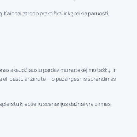
Kaip tai atrodo praktiškai ir ką reikia paruošti,
ienas skaudžiausių pardavimų nutekėjimo taškų, ir
mą el. paštu ar žinute — o pažangesnis sprendimas
l apleistų krepšelių scenarijus dažnai yra pirmas