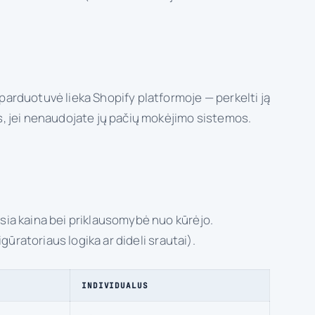
parduotuvė lieka Shopify platformoje — perkelti ją
ius, jei nenaudojate jų pačių mokėjimo sistemos.
sia kaina bei priklausomybė nuo kūrėjo.
gūratoriaus logika ar dideli srautai).
INDIVIDUALUS