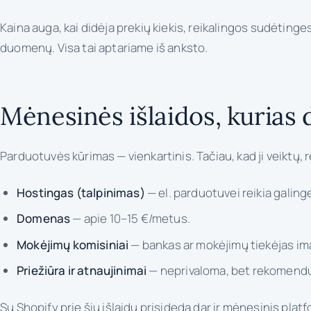
Kaina auga, kai didėja prekių kiekis, reikalingos sudėting
duomenų. Visa tai aptariame iš anksto.
Mėnesinės išlaidos, kurias
Parduotuvės kūrimas — vienkartinis. Tačiau, kad ji veiktų, rei
Hostingas (talpinimas)
— el. parduotuvei reikia galing
Domenas
— apie 10–15 €/metus.
Mokėjimų komisiniai
— bankas ar mokėjimų tiekėjas im
Priežiūra ir atnaujinimai
— neprivaloma, bet rekomenduo
Su Shopify prie šių išlaidų prisideda dar ir mėnesinis p