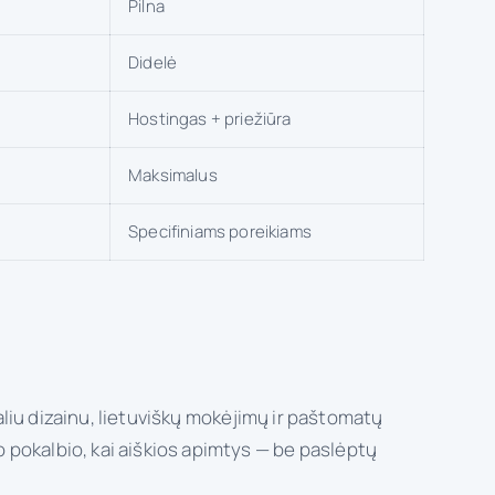
Pilna
Didelė
Hostingas + priežiūra
Maksimalus
Specifiniams poreikiams
liu dizainu, lietuviškų mokėjimų ir paštomatų
 pokalbio, kai aiškios apimtys — be paslėptų