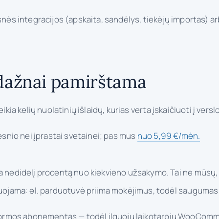
esnės integracijos (apskaita, sandėlys, tiekėjų importas) 
 dažnai pamirštama
kia kelių nuolatinių išlaidų, kurias verta įskaičiuoti į versl
esnio nei įprastai svetainei; pas mus
nuo 5,99 €/mėn.
a nedidelį procentą nuo kiekvieno užsakymo. Tai ne mūsų,
jama: el. parduotuvė priima mokėjimus, todėl saugumas ir
latformos abonementas — todėl ilguoju laikotarpiu WooComm