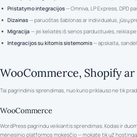
Pristatymo integracijos
— Omniva, LP Express, DPD paš
Dizainas
— paruoštas šablonas ar individualus, jūsų pr
Migracija
— jei keliatės iš senos parduotuvės, reikia pe
Integracijos su kitomis sistemomis
— apskaita, sandėl
WooCommerce, Shopify ar 
Tai pagrindinis sprendimas, nuo kurio priklauso ne tik pradi
WooCommerce
WordPress pagrindu veikiantis sprendimas. Kodas ir duomeny
mėnesinio platformos mokesčio — mokate tik už hostingą ir,