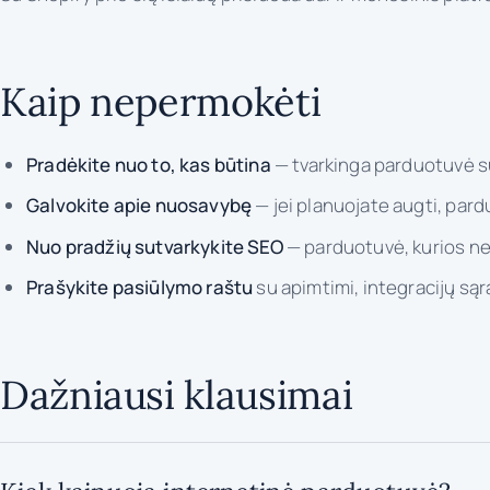
Kaip nepermokėti
Pradėkite nuo to, kas būtina
— tvarkinga parduotuvė su 
Galvokite apie nuosavybę
— jei planuojate augti, pard
Nuo pradžių sutvarkykite SEO
— parduotuvė, kurios ner
Prašykite pasiūlymo raštu
su apimtimi, integracijų sąr
Dažniausi klausimai