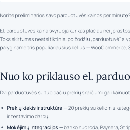
Norite preliminarios savo parduotuvės kainos per minut
El. parduotuvės kaina svyruoja kur kas plačiau nei įprast
Toks skirtumas neatsitiktinis: po žodžiu „parduotuvė" sly
palyginame tris populiariausius kelius — WooCommerce, Sh
Nuo ko priklauso el. pardu
Dvi parduotuvės su tuo pačiu prekių skaičiumi gali kainuoti 
Prekių kiekis ir struktūra
— 20 prekių su keliomis katego
ir testavimo darbų.
Mokėjimų integracijos
— banko nuoroda, Paysera, Strip