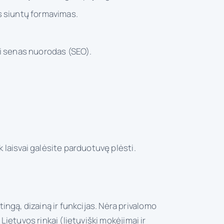
s siuntų formavimas.
oti senas nuorodas (SEO).
k laisvai galėsite parduotuvę plėsti.
ngą, dizainą ir funkcijas. Nėra privalomo
ietuvos rinkai (lietuviški mokėjimai ir