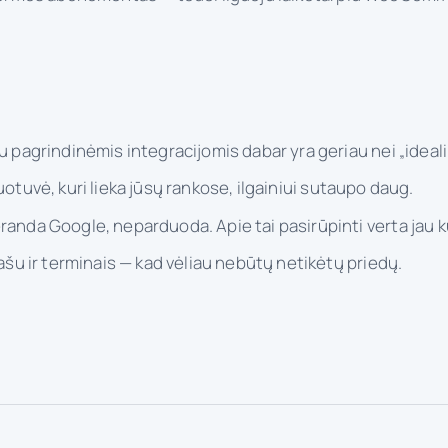
pagrindinėmis integracijomis dabar yra geriau nei „ideali"
uotuvė, kuri lieka jūsų rankose, ilgainiui sutaupo daug.
anda Google, neparduoda. Apie tai pasirūpinti verta jau ku
ašu ir terminais — kad vėliau nebūtų netikėtų priedų.