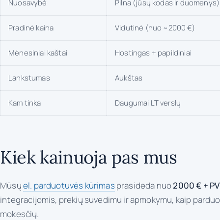
Nuosavybė
Pilna (jūsų kodas ir duomenys)
Pradinė kaina
Vidutinė (nuo ~2000 €)
Mėnesiniai kaštai
Hostingas + papildiniai
Lankstumas
Aukštas
Kam tinka
Daugumai LT verslų
Kiek kainuoja pas mus
Mūsų
el. parduotuvės kūrimas
prasideda nuo
2000 € + P
integracijomis, prekių suvedimu ir apmokymu, kaip parduot
mokesčių.