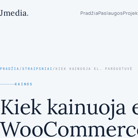
.
Jmedia
Pradžia
Paslaugos
Projek
PRADŽIA
/
STRAIPSNIAI
/
KIEK KAINUOJA EL. PARDUOTUVĖ
KAINOS
Kiek kainuoja 
WooCommerce v