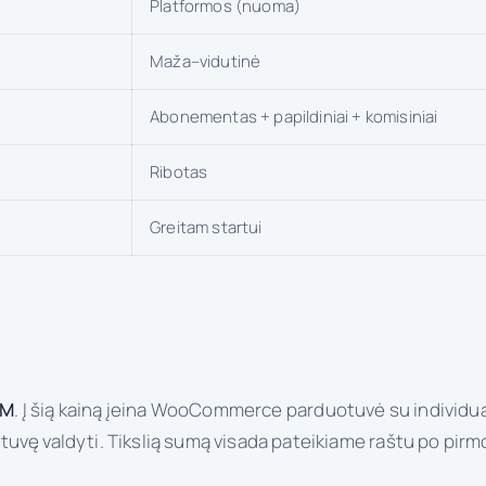
Platformos (nuoma)
Maža–vidutinė
Abonementas + papildiniai + komisiniai
Ribotas
Greitam startui
VM
. Į šią kainą įeina WooCommerce parduotuvė su individua
uvę valdyti. Tikslią sumą visada pateikiame raštu po pirmo