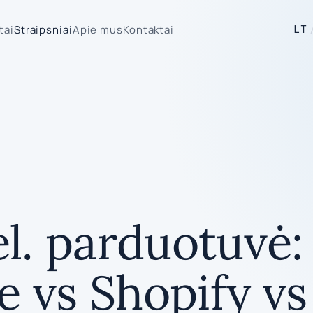
tai
Straipsniai
Apie mus
Kontaktai
LT
el. parduotuvė:
s Shopify vs 