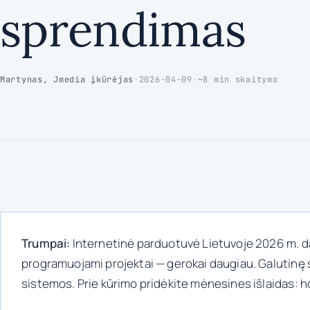
sprendimas
Martynas, Jmedia įkūrėjas
•
2026-04-09
•
~8 min skaitymo
Trumpai:
Internetinė parduotuvė Lietuvoje 2026 m. d
programuojami projektai — gerokai daugiau. Galutinę su
sistemos. Prie kūrimo pridėkite mėnesines išlaidas: 