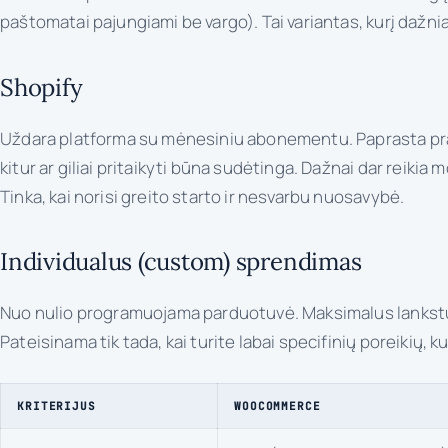
paštomatai pajungiami be vargo). Tai variantas, kurį dažnia
Shopify
Uždara platforma su mėnesiniu abonementu. Paprasta pradėt
kitur ar giliai pritaikyti būna sudėtinga. Dažnai dar reiki
Tinka, kai norisi greito starto ir nesvarbu nuosavybė.
Individualus (custom) sprendimas
Nuo nulio programuojama parduotuvė. Maksimalus lankstumas
Pateisinama tik tada, kai turite labai specifinių poreikių,
KRITERIJUS
WOOCOMMERCE