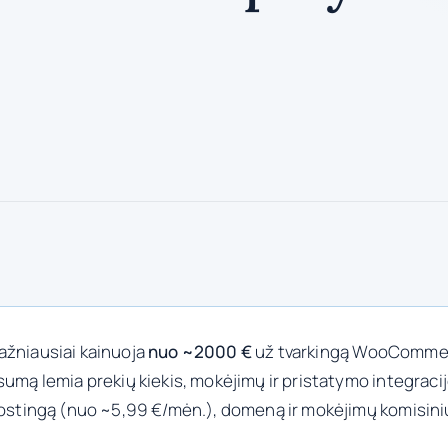
ažniausiai kainuoja
nuo ~2000 €
už tvarkingą WooCommerc
mą lemia prekių kiekis, mokėjimų ir pristatymo integracijo
hostingą (nuo ~5,99 €/mėn.), domeną ir mokėjimų komisini