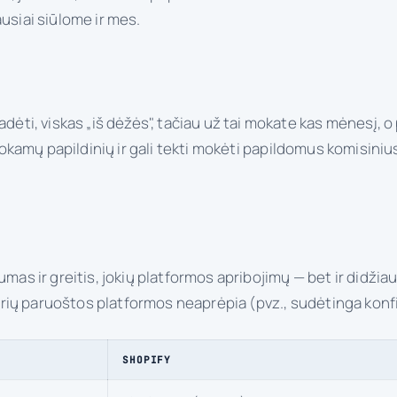
usiai siūlome ir mes.
i, viskas „iš dėžės", tačiau už tai mokate kas mėnesį, o 
a mokamų papildinių ir gali tekti mokėti papildomus komisin
 ir greitis, jokių platformos apribojimų — bet ir didžiau
 kurių paruoštos platformos neaprėpia (pvz., sudėtinga konfi
SHOPIFY