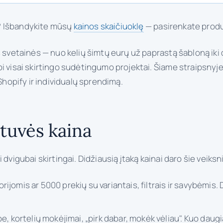
ę? Išbandykite mūsų
kainos skaičiuoklę
— pasirenkate produkt
os svetainės — nuo kelių šimtų eurų už paprastą šabloną ik
pi visai skirtingo sudėtingumo projektai. Šiame straipsny
opify ir individualų sprendimą.
otuvės kaina
dvigubai skirtingai. Didžiausią įtaką kainai daro šie veiksni
rijomis ar 5000 prekių su variantais, filtrais ir savybėmis
e, kortelių mokėjimai, „pirk dabar, mokėk vėliau". Kuo dau