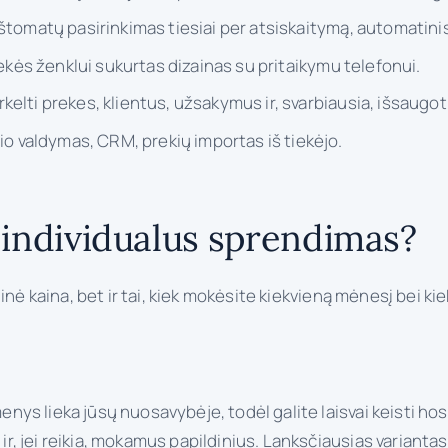
tomatų pasirinkimas tiesiai per atsiskaitymą, automatini
ekės ženklui sukurtas dizainas su pritaikymu telefonui.
rkelti prekes, klientus, užsakymus ir, svarbiausia, išsaug
io valdymas, CRM, prekių importas iš tiekėjo.
individualus sprendimas?
nė kaina, bet ir tai, kiek mokėsite kiekvieną mėnesį bei kie
s lieka jūsų nuosavybėje, todėl galite laisvai keisti hosti
 jei reikia, mokamus papildinius. Lanksčiausias variantas L