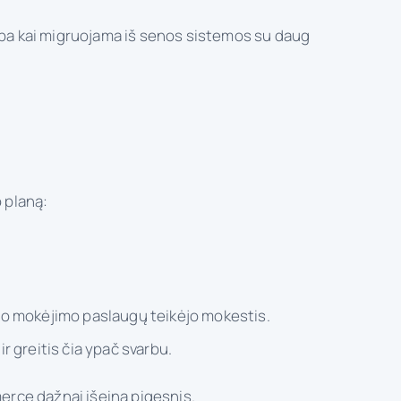
arba kai migruojama iš senos sistemos su daug
o planą:
 o mokėjimo paslaugų teikėjo mokestis.
 greitis čia ypač svarbu.
erce dažnai išeina pigesnis.