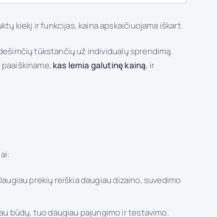
ų kiekį ir funkcijas, kaina apskaičiuojama iškart.
i dešimčių tūkstančių už individualų sprendimą.
je paaiškiname,
kas lemia galutinę kainą
, ir
ai:
. Daugiau prekių reiškia daugiau dizaino, suvedimo
giau būdų, tuo daugiau pajungimo ir testavimo.