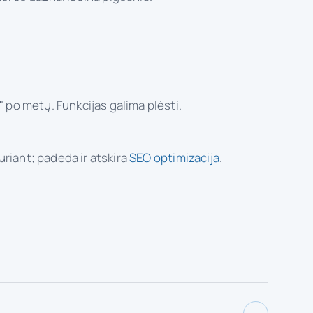
 po metų. Funkcijas galima plėsti.
riant; padeda ir atskira
SEO optimizacija
.